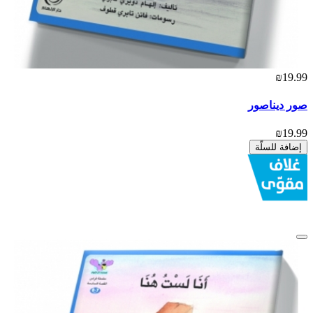
₪19.99
صور ديناصور
₪19.99
إضافة للسلّة