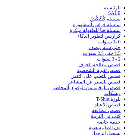
اﻟﺮﺋﻴﺴﻴﺔ
SALE
سلسلة كُشْكُشْ
سلسلة فراس المشهورة
سلسلة هنا للطفولة مبكرة
كراريس لتطوير الذكاء
0 -1 سنوات
حتى سنة ونصف
1.5 حتى 2.5 سنوات
2 - 3 سنوات
قصص معالجة الخوف
قصص تقوية الشخصية
قصص للتغلب على التنمر
قصص للتعبير عن المشاعر
قصص للوقاية من الوقوع بالمخاطر
ديسكات
بلوزة T-Shirt
قصص الأعياد
قصص مطالعة
كتب في التربية
خدمة خاصة
لف الطلبية هدية
تسجيل الدخول