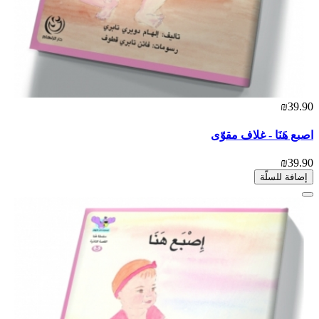
₪39.90
اصبع هَنَا - غلاف مقوّى
₪39.90
إضافة للسلّة