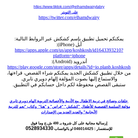
https://www.tiktok.com/@elhamdwairytabry
على التويتر
https://twitter.com/elhamdwairy
يمكنكم تحميل تطبيق بإسم كشكش عبر الروابط التالية:
أبل (iPhone):
https://apps.apple.com/us/app/koshkosh/id1643393210?
platform=iphone
أندرويد (Android):
https://play.google.com/store/apps/details?id=io.planb.koshkosh
من خلال تطبيق كشكش الجديد يمكنكم شراء القصص، قراءتها،
والاستماع إليها بصوت المؤلفة إلهام دويري تابري.
ستبقى القصص محفوظة لكم داخل حسابكم في التطبيق.
حلقات ونصائح في تربية الاطفال مع الأديبة والأخصائية التربوية الهام دويري تابري
مؤلفة السلسة القصصية للأطفال "كشكش" "فراس" و "هنا" وكتاب "نعم للتربية
الأيجابية" والعديد العديد من الإصدارات
إرسالية مجانية على كل شروة بـ 400 ش.ج وما فوق
0528934330
للإستفسار : 046014425
او بالواتساب