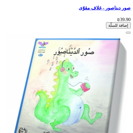
صور ديناصور - غلاف مقوّى
₪39.90
إضافة للسلّة