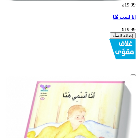
₪19.99
انا لست هُنَا
₪19.99
إضافة للسلّة