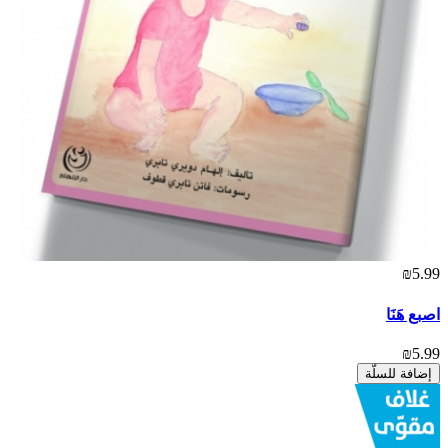
₪5.99
اصبع هَنَا
₪5.99
إضافة للسلّة