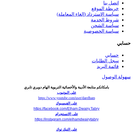
اتصل بنا
خريطة الموقع
سياسة الاسترداد (إلغاء المعاملة)
شروط الخدمة
سياسة الشحن
سياسة الخصوصية
حسابي
حسابي
سِجل الطلبات
قائمة البريد
سهولة الوصول
بامكانكم متابعة الأديبة والأخصائية التربوية الهام دويري تابري
على اليوتيوب
https://www.youtube.com/user/darelham
على الفيسبوك
https://facebook.com/Elham.Dwairy.Tabry
على الانستجرام
https://instagram.com/elhamdwairytabry
على التيك توك