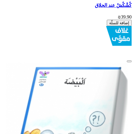
كُشْكُشْ عند الحلاق
₪39.90
إضافة للسلّة