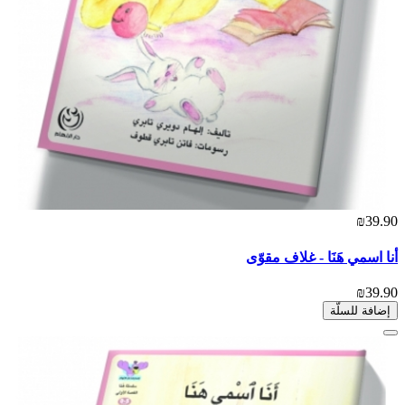
₪39.90
أنا اسمي هَنَا - غلاف مقوّى
₪39.90
إضافة للسلّة