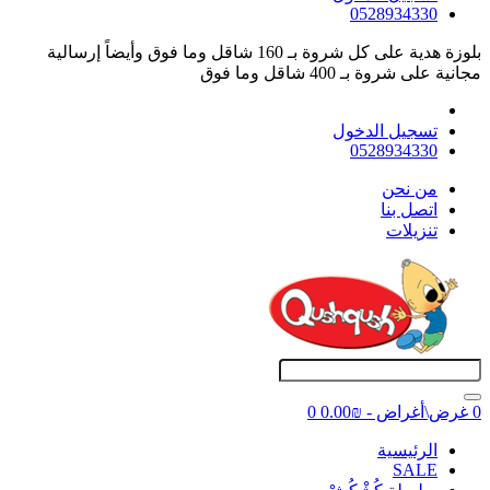
0528934330
بلوزة هدية على كل شروة بـ 160 شاقل وما فوق وأيضاً إرسالية
مجانية على شروة بـ 400 شاقل وما فوق
تسجيل الدخول
0528934330
ﻣﻦ ﻧﺤﻦ
اتصل بنا
تنزيلات
0 غرض\أغراض - ₪0.00
0
اﻟﺮﺋﻴﺴﻴﺔ
SALE