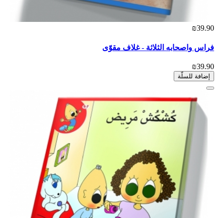
₪39.90
فراس واصحابه الثلاثة - غلاف مقوّى
₪39.90
إضافة للسلّة