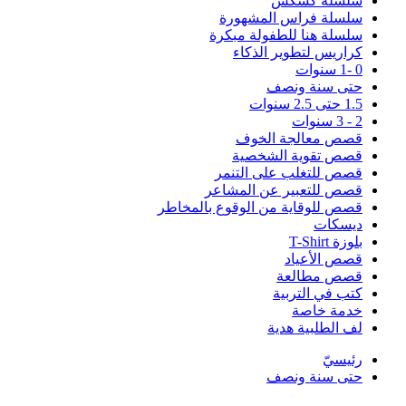
سلسلة كُشْكُشْ
سلسلة فراس المشهورة
سلسلة هنا للطفولة مبكرة
كراريس لتطوير الذكاء
0 -1 سنوات
حتى سنة ونصف
1.5 حتى 2.5 سنوات
2 - 3 سنوات
قصص معالجة الخوف
قصص تقوية الشخصية
قصص للتغلب على التنمر
قصص للتعبير عن المشاعر
قصص للوقاية من الوقوع بالمخاطر
ديسكات
بلوزة T-Shirt
قصص الأعياد
قصص مطالعة
كتب في التربية
خدمة خاصة
لف الطلبية هدية
رئيسيّ
حتى سنة ونصف