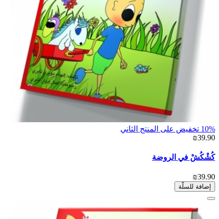
10% تخفيض على المنتج الثاني
₪39.90
كُشْكُشْ في الروضة
₪39.90
إضافة للسلّة