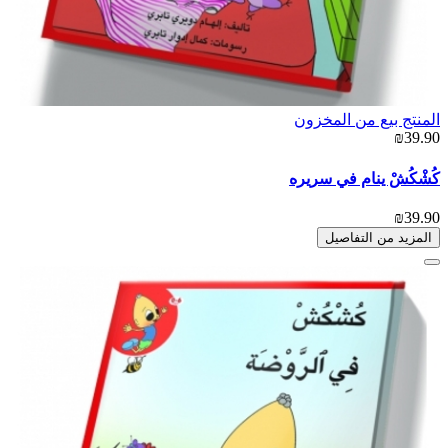
المنتج بيع من المخزون
₪39.90
كُشْكُشْ ينام في سريره
₪39.90
المزيد من التفاصيل