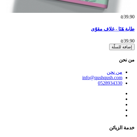
₪39.90
طابة هَنَا - غلاف مقوّى
₪39.90
إضافة للسلّة
ﻣﻦ ﻧﺤﻦ
ﻣﻦ ﻧﺤﻦ
info@qushqush.com
0528934330
خدمة الزبائن