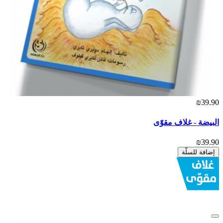
₪39.90
البيضة - غلاف مقوّى
₪39.90
إضافة للسلّة