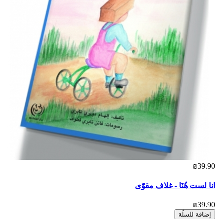
₪39.90
انا لست هُنَا - غلاف مقوّى
₪39.90
إضافة للسلّة