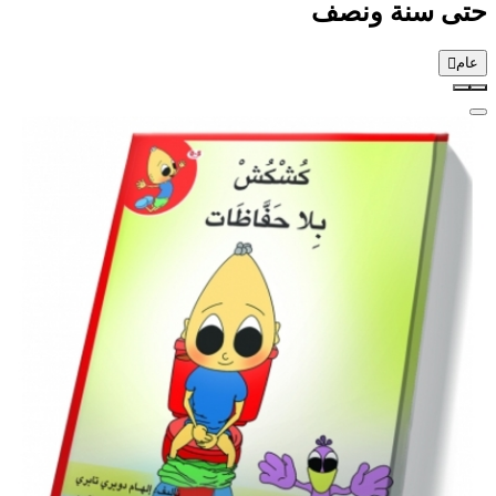
حتى سنة ونصف
عام