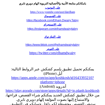
بامكانكم متابعة الأديبة والأخصائية التربوية الهام دويري تابري
على اليوتيوب
https://www.youtube.com/user/darelham
على الفيسبوك
https://facebook.com/Elham.Dwairy.Tabry
على الانستجرام
https://instagram.com/elhamdwairytabry
على التيك توك
https://www.tiktok.com/@elhamdwairytabry
على التويتر
https://twitter.com/elhamdwairy
يمكنكم تحميل تطبيق بإسم كشكش عبر الروابط التالية:
أبل (iPhone):
https://apps.apple.com/us/app/koshkosh/id1643393210?
platform=iphone
أندرويد (Android):
https://play.google.com/store/apps/details?id=io.planb.koshkosh
من خلال تطبيق كشكش الجديد يمكنكم شراء القصص، قراءتها،
والاستماع إليها بصوت المؤلفة إلهام دويري تابري.
ستبقى القصص محفوظة لكم داخل حسابكم في التطبيق.