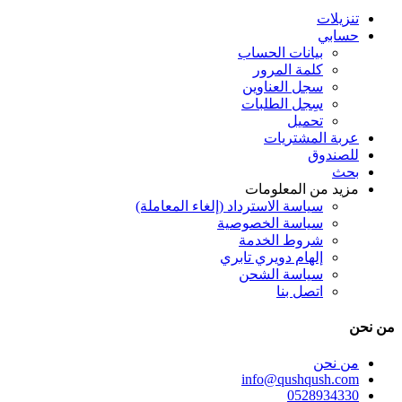
تنزيلات
حسابي
بيانات الحساب
كلمة المرور
سجل العناوين
سِجل الطلبات
تحميل
عربة المشتريات
للصندوق
بحث
مزيد من المعلومات
سياسة الاسترداد (إلغاء المعاملة)
سياسة الخصوصية
شروط الخدمة
إلهام دويري تابري
سياسة الشحن
اتصل بنا
ﻣﻦ ﻧﺤﻦ
ﻣﻦ ﻧﺤﻦ
info@qushqush.com
0528934330