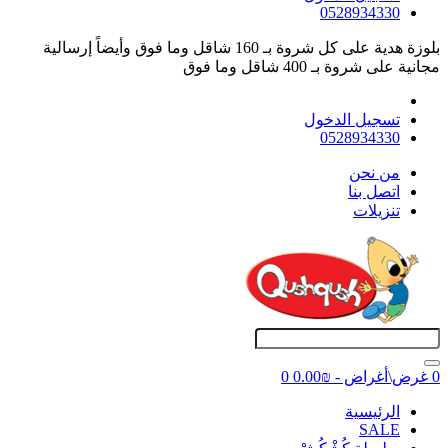
0528934330
بلوزة هدية على كل شروة بـ 160 شاقل وما فوق وأيضاً إرسالية
مجانية على شروة بـ 400 شاقل وما فوق
تسجيل الدخول
0528934330
ﻣﻦ ﻧﺤﻦ
اتصل بنا
تنزيلات
0 غرض\أغراض - ₪0.00
0
اﻟﺮﺋﻴﺴﻴﺔ
SALE