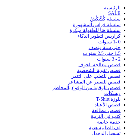
اﻟﺮﺋﻴﺴﻴﺔ
SALE
سلسلة كُشْكُشْ
سلسلة فراس المشهورة
سلسلة هنا للطفولة مبكرة
كراريس لتطوير الذكاء
0 -1 سنوات
حتى سنة ونصف
1.5 حتى 2.5 سنوات
2 - 3 سنوات
قصص معالجة الخوف
قصص تقوية الشخصية
قصص للتغلب على التنمر
قصص للتعبير عن المشاعر
قصص للوقاية من الوقوع بالمخاطر
ديسكات
بلوزة T-Shirt
قصص الأعياد
قصص مطالعة
كتب في التربية
خدمة خاصة
لف الطلبية هدية
تسجيل الدخول