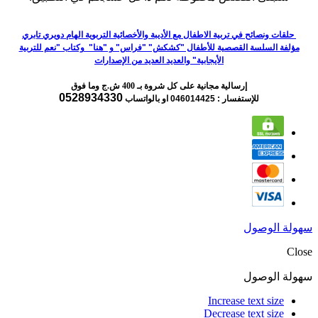
حلقات ونصائح في تربية الاطفال مع الأديبة والأخصائية التربوية الهام دويري تابري
مؤلفة السلسة القصصية للأطفال "كشكش" "فراس" و "هنا" وكتاب "نعم للتربية
الأيجابية" والعديد العديد من الإصدارات
إرسالية مجانية على كل شروة بـ 400 ش.ج وما فوق
0528934330
للإستفسار : 046014425
او بالواتساب
سهولة الوصول
Close
سهولة الوصول
Increase text size
Decrease text size