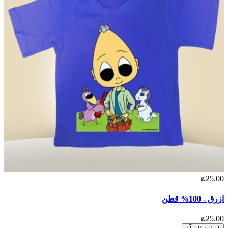
₪25.00
ازرق - 100% قطن
₪25.00