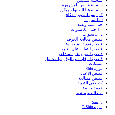
سلسلة كُشْكُشْ
سلسلة فراس المشهورة
سلسلة هنا للطفولة مبكرة
كراريس لتطوير الذكاء
0 -1 سنوات
حتى سنة ونصف
1.5 حتى 2.5 سنوات
2 - 3 سنوات
قصص معالجة الخوف
قصص تقوية الشخصية
قصص للتغلب على التنمر
قصص للتعبير عن المشاعر
قصص للوقاية من الوقوع بالمخاطر
ديسكات
بلوزة T-Shirt
قصص الأعياد
قصص مطالعة
كتب في التربية
خدمة خاصة
لف الطلبية هدية
رئيسيّ
بلوزة T-Shirt