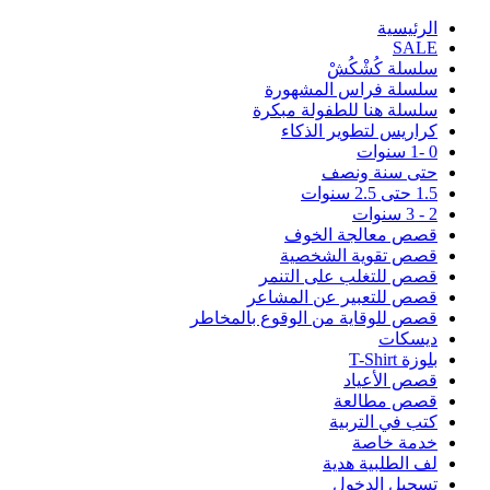
اﻟﺮﺋﻴﺴﻴﺔ
SALE
سلسلة كُشْكُشْ
سلسلة فراس المشهورة
سلسلة هنا للطفولة مبكرة
كراريس لتطوير الذكاء
0 -1 سنوات
حتى سنة ونصف
1.5 حتى 2.5 سنوات
2 - 3 سنوات
قصص معالجة الخوف
قصص تقوية الشخصية
قصص للتغلب على التنمر
قصص للتعبير عن المشاعر
قصص للوقاية من الوقوع بالمخاطر
ديسكات
بلوزة T-Shirt
قصص الأعياد
قصص مطالعة
كتب في التربية
خدمة خاصة
لف الطلبية هدية
تسجيل الدخول