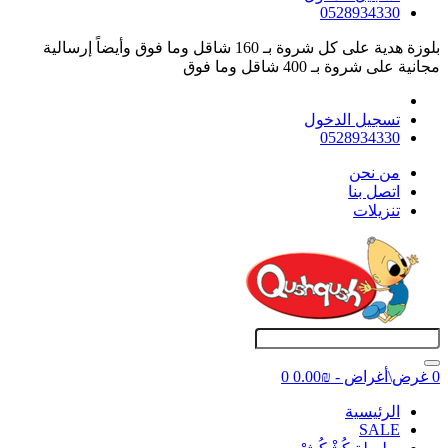
0528934330
بلوزة هدية على كل شروة بـ 160 شاقل وما فوق وأيضاً إرسالية
مجانية على شروة بـ 400 شاقل وما فوق
تسجيل الدخول
0528934330
ﻣﻦ ﻧﺤﻦ
اتصل بنا
تنزيلات
0 غرض\أغراض - ₪0.00
0
اﻟﺮﺋﻴﺴﻴﺔ
SALE