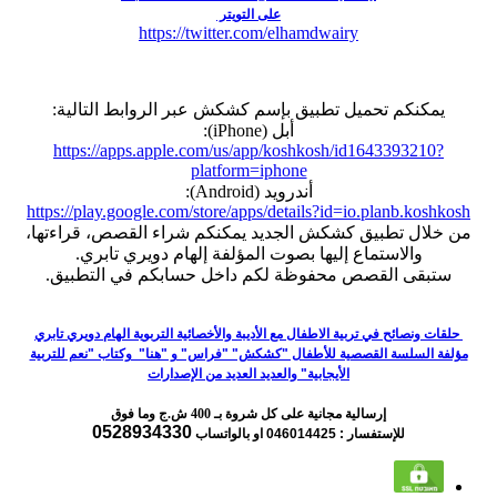
على التويتر
https://twitter.com/elhamdwairy
يمكنكم تحميل تطبيق بإسم كشكش عبر الروابط التالية:
أبل (iPhone):
https://apps.apple.com/us/app/koshkosh/id1643393210?
platform=iphone
أندرويد (Android):
https://play.google.com/store/apps/details?id=io.planb.koshkosh
من خلال تطبيق كشكش الجديد يمكنكم شراء القصص، قراءتها،
والاستماع إليها بصوت المؤلفة إلهام دويري تابري.
ستبقى القصص محفوظة لكم داخل حسابكم في التطبيق.
حلقات ونصائح في تربية الاطفال مع الأديبة والأخصائية التربوية الهام دويري تابري
مؤلفة السلسة القصصية للأطفال "كشكش" "فراس" و "هنا" وكتاب "نعم للتربية
الأيجابية" والعديد العديد من الإصدارات
إرسالية مجانية على كل شروة بـ 400 ش.ج وما فوق
0528934330
للإستفسار : 046014425
او بالواتساب