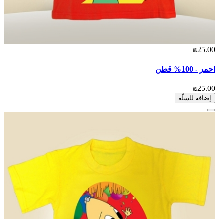
₪25.00
احمر - 100% قطن
₪25.00
إضافة للسلّة