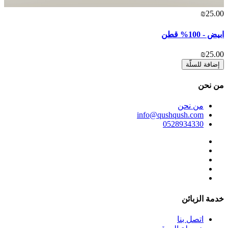
₪25.00
ابيض - 100% قطن
₪25.00
إضافة للسلّة
ﻣﻦ ﻧﺤﻦ
ﻣﻦ ﻧﺤﻦ
info@qushqush.com
0528934330
خدمة الزبائن
اتصل بنا