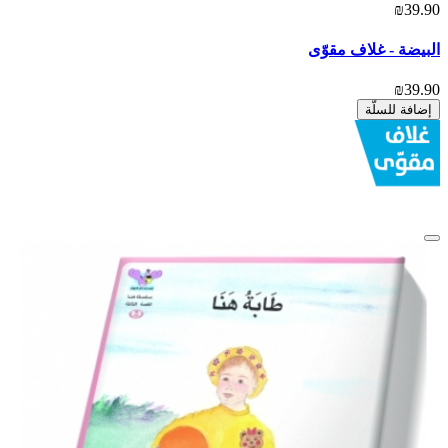
₪39.90
البيضة - غلاف مقوّى
₪39.90
إضافة للسلّة