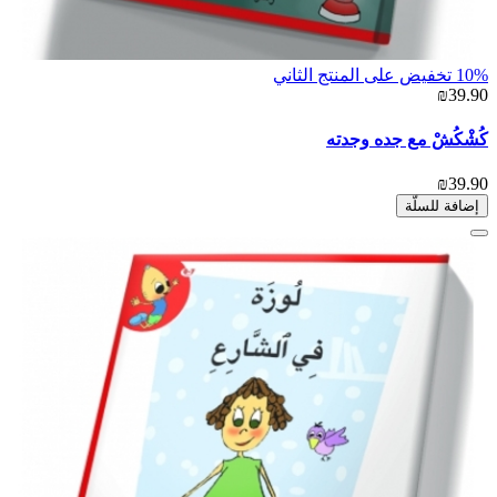
10% تخفيض على المنتج الثاني
₪39.90
كُشْكُشْ مع جده وجدته
₪39.90
إضافة للسلّة