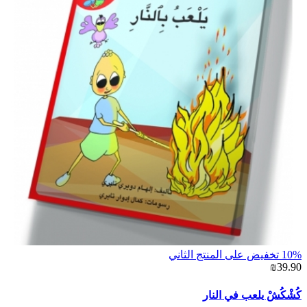
10% تخفيض على المنتج الثاني
₪39.90
كُشْكُشْ يلعب في النار