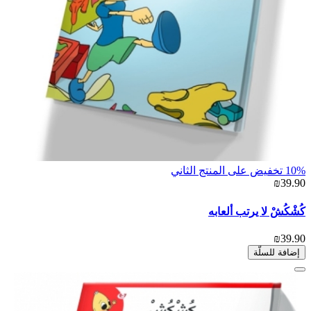
10% تخفيض على المنتج الثاني
₪39.90
كُشْكُشْ لا يرتب ألعابه
₪39.90
إضافة للسلّة