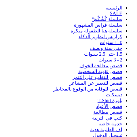
اﻟﺮﺋﻴﺴﻴﺔ
SALE
سلسلة كُشْكُشْ
سلسلة فراس المشهورة
سلسلة هنا للطفولة مبكرة
كراريس لتطوير الذكاء
0 -1 سنوات
حتى سنة ونصف
1.5 حتى 2.5 سنوات
2 - 3 سنوات
قصص معالجة الخوف
قصص تقوية الشخصية
قصص للتغلب على التنمر
قصص للتعبير عن المشاعر
قصص للوقاية من الوقوع بالمخاطر
ديسكات
بلوزة T-Shirt
قصص الأعياد
قصص مطالعة
كتب في التربية
خدمة خاصة
لف الطلبية هدية
تسجيل الدخول