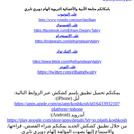
بامكانكم متابعة الأديبة والأخصائية التربوية الهام دويري تابري
على اليوتيوب
https://www.youtube.com/user/darelham
على الفيسبوك
https://facebook.com/Elham.Dwairy.Tabry
على الانستجرام
https://instagram.com/elhamdwairytabry
على التيك توك
https://www.tiktok.com/@elhamdwairytabry
على التويتر
https://twitter.com/elhamdwairy
يمكنكم تحميل تطبيق بإسم كشكش عبر الروابط التالية:
أبل (iPhone):
https://apps.apple.com/us/app/koshkosh/id1643393210?
platform=iphone
أندرويد (Android):
https://play.google.com/store/apps/details?id=io.planb.koshkosh
من خلال تطبيق كشكش الجديد يمكنكم شراء القصص، قراءتها،
والاستماع إليها بصوت المؤلفة إلهام دويري تابري.