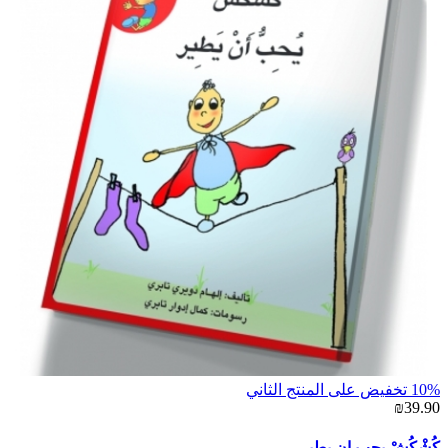
10% تخفيض على المنتج الثاني
₪39.90
كُشْكُشْ يحب ان يطير