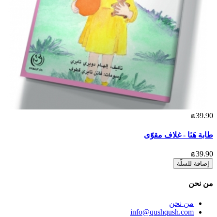
₪39.90
طابة هَنَا - غلاف مقوّى
₪39.90
إضافة للسلّة
ﻣﻦ ﻧﺤﻦ
ﻣﻦ ﻧﺤﻦ
info@qushqush.com