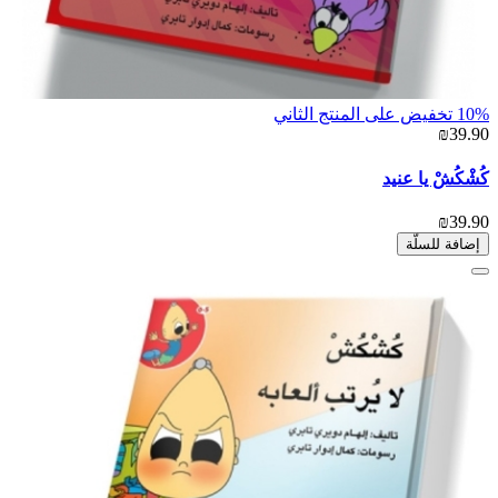
10% تخفيض على المنتج الثاني
₪39.90
كُشْكُشْ يا عنيد
₪39.90
إضافة للسلّة