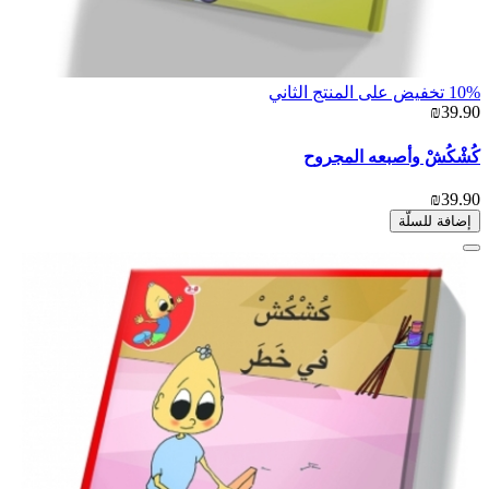
10% تخفيض على المنتج الثاني
₪39.90
كُشْكُشْ وأصبعه المجروح
₪39.90
إضافة للسلّة