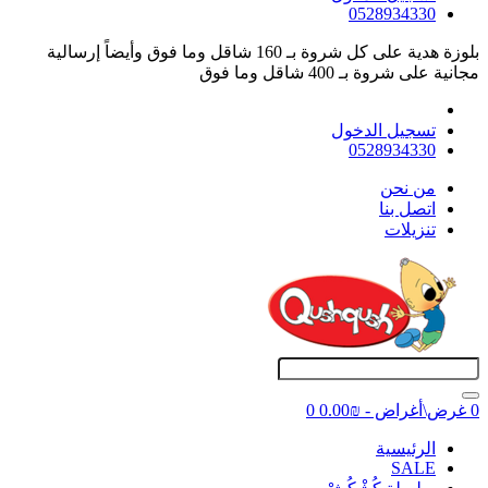
0528934330
بلوزة هدية على كل شروة بـ 160 شاقل وما فوق وأيضاً إرسالية
مجانية على شروة بـ 400 شاقل وما فوق
تسجيل الدخول
0528934330
ﻣﻦ ﻧﺤﻦ
اتصل بنا
تنزيلات
0 غرض\أغراض - ₪0.00
0
اﻟﺮﺋﻴﺴﻴﺔ
SALE