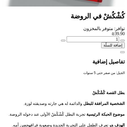
كُشْكُشْ في الروضة
توافر: متوفر بالمخزون
₪39.90
إضافة للسلّة
تفاصيل إضافية
الجيل: من صفر حتى 5 سنوات
بطل القصة كُشْكُشْ
الشخصية المرافقة للبطل
والدائمة له هي جارته وصديقته لوزة.
موضوع الحبكة الرئيسية
تجربة البطل كُشْكُشْ الأولى عند دخوله الروضة.
الهدف
هو تعرف الطفل على التجربة الجديدة وصعوبة فراقهحضن أمه.