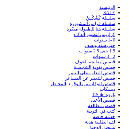
اﻟﺮﺋﻴﺴﻴﺔ
SALE
سلسلة كُشْكُشْ
سلسلة فراس المشهورة
سلسلة هنا للطفولة مبكرة
كراريس لتطوير الذكاء
0 -1 سنوات
حتى سنة ونصف
1.5 حتى 2.5 سنوات
2 - 3 سنوات
قصص معالجة الخوف
قصص تقوية الشخصية
قصص للتغلب على التنمر
قصص للتعبير عن المشاعر
قصص للوقاية من الوقوع بالمخاطر
ديسكات
بلوزة T-Shirt
قصص الأعياد
قصص مطالعة
كتب في التربية
خدمة خاصة
لف الطلبية هدية
تسجيل الدخول