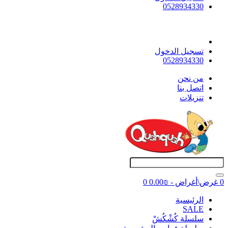
0528934330
تسجيل الدخول
0528934330
ﻣﻦ ﻧﺤﻦ
اتصل بنا
تنزيلات
0 غرض\أغراض - ₪0.00
0
اﻟﺮﺋﻴﺴﻴﺔ
SALE
سلسلة كُشْكُشْ