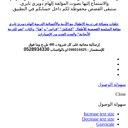
والاستماع إليها بصوت المؤلفة إلهام دويري تابري.
ستبقى القصص محفوظة لكم داخل حسابكم في التطبيق.
حلقات ونصائح في تربية الاطفال مع الأديبة والأخصائية التربوية الهام دويري تابري
مؤلفة السلسة القصصية للأطفال "كشكش" "فراس" و "هنا" وكتاب "نعم للتربية
الأيجابية" والعديد العديد من الإصدارات
إرسالية مجانية على كل شروة بـ 400 ش.ج وما فوق
0528934330
للإستفسار : 046014425
او بالواتساب
سهولة الوصول
Close
سهولة الوصول
Increase text size
Decrease text size
Grayscale