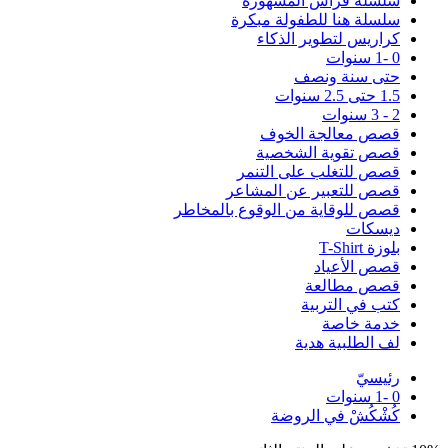
سلسلة فراس المشهورة
سلسلة هنا للطفولة مبكرة
كراريس لتطوير الذكاء
0 -1 سنوات
حتى سنة ونصف
1.5 حتى 2.5 سنوات
2 - 3 سنوات
قصص معالجة الخوف
قصص تقوية الشخصية
قصص للتغلب على التنمر
قصص للتعبير عن المشاعر
قصص للوقاية من الوقوع بالمخاطر
ديسكات
بلوزة T-Shirt
قصص الأعياد
قصص مطالعة
كتب في التربية
خدمة خاصة
لف الطلبية هدية
رئيسيّ
0 -1 سنوات
كُشْكُشْ في الروضة