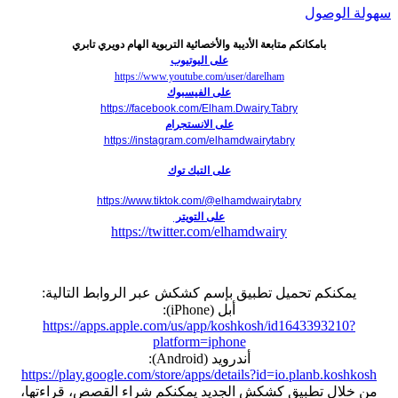
سهولة الوصول
بامكانكم متابعة الأديبة والأخصائية التربوية الهام دويري تابري
على اليوتيوب
https://www.youtube.com/user/darelham
على الفيسبوك
https://facebook.com/Elham.Dwairy.Tabry
على الانستجرام
https://instagram.com/elhamdwairytabry
على التيك توك
https://www.tiktok.com/@elhamdwairytabry
على التويتر
https://twitter.com/elhamdwairy
يمكنكم تحميل تطبيق بإسم كشكش عبر الروابط التالية:
أبل (iPhone):
https://apps.apple.com/us/app/koshkosh/id1643393210?
platform=iphone
أندرويد (Android):
https://play.google.com/store/apps/details?id=io.planb.koshkosh
من خلال تطبيق كشكش الجديد يمكنكم شراء القصص، قراءتها،