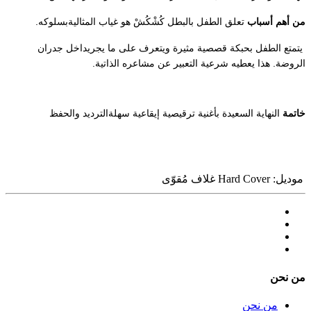
من أهم أسباب
تعلق الطفل بالبطل كُشْكُشْ هو غياب المثاليةبسلوكه.
يتمتع الطفل بحبكة قصصية مثيرة ويتعرف على ما يجريداخل جدران
الروضة. هذا يعطيه شرعية التعبير عن مشاعره الذاتية.
خاتمة
النهاية السعيدة بأغنية ترقيصية إيقاعية سهلةالترديد والحفظ
موديل:
Hard Cover غلاف مُقوّى
ﻣﻦ ﻧﺤﻦ
ﻣﻦ ﻧﺤﻦ