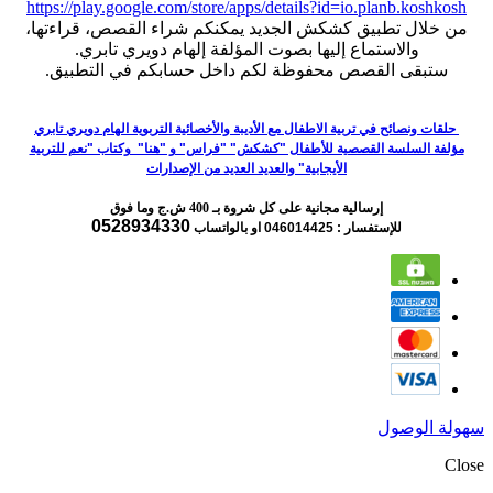
https://play.google.com/store/apps/details?id=io.planb.koshkosh
من خلال تطبيق كشكش الجديد يمكنكم شراء القصص، قراءتها،
والاستماع إليها بصوت المؤلفة إلهام دويري تابري.
ستبقى القصص محفوظة لكم داخل حسابكم في التطبيق.
حلقات ونصائح في تربية الاطفال مع الأديبة والأخصائية التربوية الهام دويري تابري
مؤلفة السلسة القصصية للأطفال "كشكش" "فراس" و "هنا" وكتاب "نعم للتربية
الأيجابية" والعديد العديد من الإصدارات
إرسالية مجانية على كل شروة بـ 400 ش.ج وما فوق
0528934330
للإستفسار : 046014425
او بالواتساب
سهولة الوصول
Close