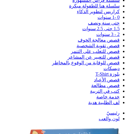
سلسلة فراس المشهورة
سلسلة هنا للطفولة مبكرة
كراريس لتطوير الذكاء
0 -1 سنوات
حتى سنة ونصف
1.5 حتى 2.5 سنوات
2 - 3 سنوات
قصص معالجة الخوف
قصص تقوية الشخصية
قصص للتغلب على التنمر
قصص للتعبير عن المشاعر
قصص للوقاية من الوقوع بالمخاطر
ديسكات
بلوزة T-Shirt
قصص الأعياد
قصص مطالعة
كتب في التربية
خدمة خاصة
لف الطلبية هدية
رئيسيّ
لون والعب