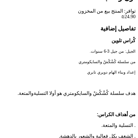
توافر: المنتج بيع من المخزون
₪24.90
تفاصيل إضافية
كُراس تلوين
الجيل: من جيل 3-6 سنوات.
من سلسلة كُشْكُشْ والسايكومتري
إعداد وبناء الهام دويري تابري
هدف سلسلة كُشْكُشْ والسايكومتري هو أولا التسليةوالمتعة.
من أهداف الكراس:
. التسلية والمتعة.
. الشغف بكل فعالية والشعور بالدهشة.