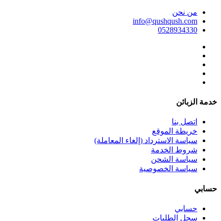
ﻣﻦ ﻧﺤﻦ
info@qushqush.com
0528934330
خدمة الزبائن
اتصل بنا
خريطة الموقع
سياسة الاسترداد (إلغاء المعاملة)
شروط الخدمة
سياسة الشحن
سياسة الخصوصية
حسابي
حسابي
سِجل الطلبات