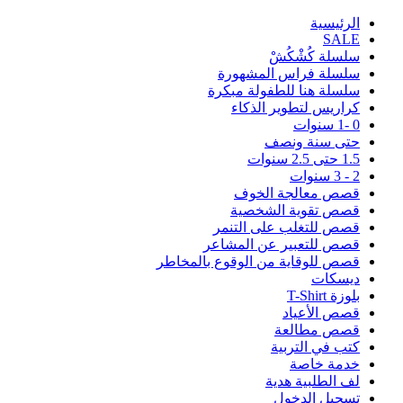
اﻟﺮﺋﻴﺴﻴﺔ
SALE
سلسلة كُشْكُشْ
سلسلة فراس المشهورة
سلسلة هنا للطفولة مبكرة
كراريس لتطوير الذكاء
0 -1 سنوات
حتى سنة ونصف
1.5 حتى 2.5 سنوات
2 - 3 سنوات
قصص معالجة الخوف
قصص تقوية الشخصية
قصص للتغلب على التنمر
قصص للتعبير عن المشاعر
قصص للوقاية من الوقوع بالمخاطر
ديسكات
بلوزة T-Shirt
قصص الأعياد
قصص مطالعة
كتب في التربية
خدمة خاصة
لف الطلبية هدية
تسجيل الدخول