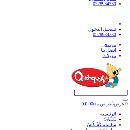
0528934330
تسجيل الدخول
0528934330
ﻣﻦ ﻧﺤﻦ
اتصل بنا
تنزيلات
0 غرض\أغراض - ₪0.00
0
اﻟﺮﺋﻴﺴﻴﺔ
SALE
سلسلة كُشْكُشْ