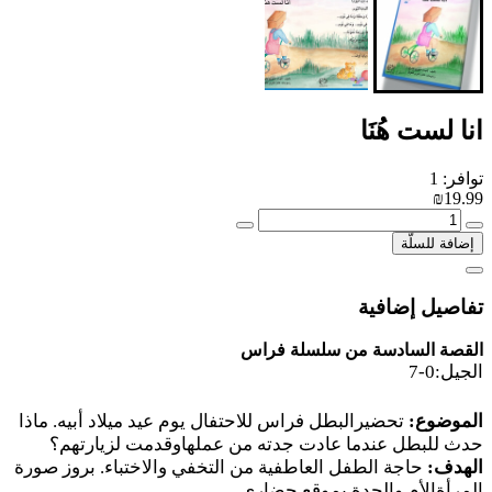
انا لست هُنَا
توافر: 1
₪19.99
إضافة للسلّة
تفاصيل إضافية
القصة السادسة من سلسلة فراس
الجيل:0-7
الموضوع:
تحضيرالبطل فراس للاحتفال يوم عيد ميلاد أبيه. ماذا
حدث للبطل عندما عادت جدته من عملهاوقدمت لزيارتهم؟
الهدف:
حاجة الطفل العاطفية من التخفي والاختباء. بروز صورة
المرأةالأم والجدة بموقع حضاري
.