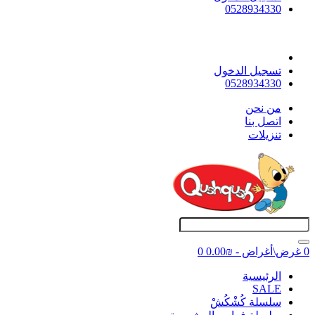
0528934330
تسجيل الدخول
0528934330
ﻣﻦ ﻧﺤﻦ
اتصل بنا
تنزيلات
0 غرض\أغراض - ₪0.00
0
اﻟﺮﺋﻴﺴﻴﺔ
SALE
سلسلة كُشْكُشْ