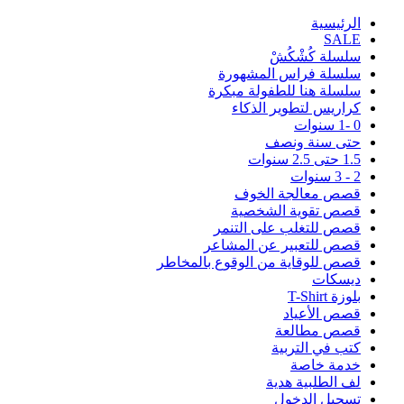
اﻟﺮﺋﻴﺴﻴﺔ
SALE
سلسلة كُشْكُشْ
سلسلة فراس المشهورة
سلسلة هنا للطفولة مبكرة
كراريس لتطوير الذكاء
0 -1 سنوات
حتى سنة ونصف
1.5 حتى 2.5 سنوات
2 - 3 سنوات
قصص معالجة الخوف
قصص تقوية الشخصية
قصص للتغلب على التنمر
قصص للتعبير عن المشاعر
قصص للوقاية من الوقوع بالمخاطر
ديسكات
بلوزة T-Shirt
قصص الأعياد
قصص مطالعة
كتب في التربية
خدمة خاصة
لف الطلبية هدية
تسجيل الدخول