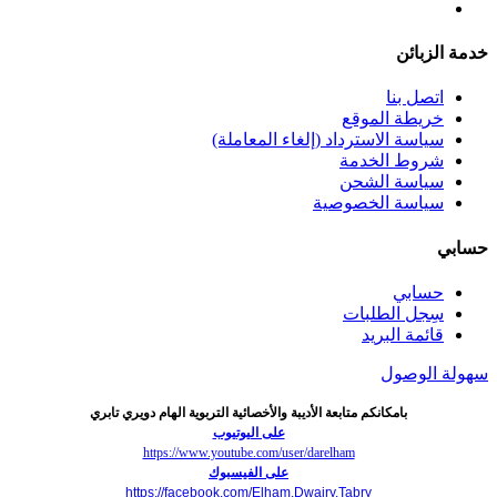
خدمة الزبائن
اتصل بنا
خريطة الموقع
سياسة الاسترداد (إلغاء المعاملة)
شروط الخدمة
سياسة الشحن
سياسة الخصوصية
حسابي
حسابي
سِجل الطلبات
قائمة البريد
سهولة الوصول
بامكانكم متابعة الأديبة والأخصائية التربوية الهام دويري تابري
على اليوتيوب
https://www.youtube.com/user/darelham
على الفيسبوك
https://facebook.com/Elham.Dwairy.Tabry