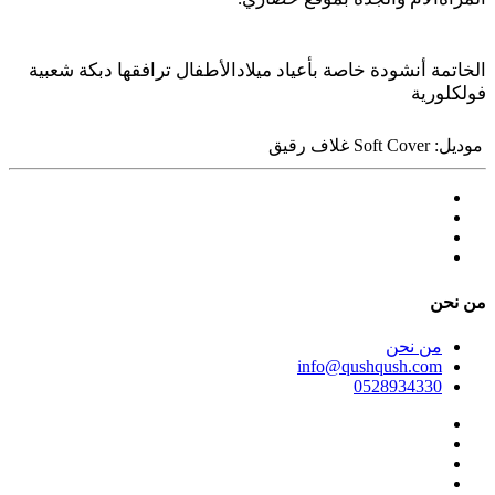
الخاتمة أنشودة خاصة بأعياد ميلادالأطفال ترافقها دبكة شعبية
فولكلورية
موديل:
Soft Cover غلاف رقيق
ﻣﻦ ﻧﺤﻦ
ﻣﻦ ﻧﺤﻦ
info@qushqush.com
0528934330