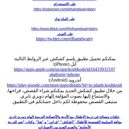
على الانستجرام
https://instagram.com/elhamdwairytabry
على التيك توك
https://www.tiktok.com/@elhamdwairytabry
على التويتر
https://twitter.com/elhamdwairy
يمكنكم تحميل تطبيق بإسم كشكش عبر الروابط التالية:
أبل (iPhone):
https://apps.apple.com/us/app/koshkosh/id1643393210?
platform=iphone
أندرويد (Android):
https://play.google.com/store/apps/details?id=io.planb.koshkosh
من خلال تطبيق كشكش الجديد يمكنكم شراء القصص، قراءتها،
والاستماع إليها بصوت المؤلفة إلهام دويري تابري.
ستبقى القصص محفوظة لكم داخل حسابكم في التطبيق.
حلقات ونصائح في تربية الاطفال مع الأديبة والأخصائية التربوية الهام دويري تابري
مؤلفة السلسة القصصية للأطفال "كشكش" "فراس" و "هنا" وكتاب "نعم للتربية
الأيجابية" والعديد العديد من الإصدارات