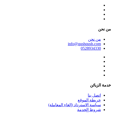
ﻣﻦ ﻧﺤﻦ
ﻣﻦ ﻧﺤﻦ
info@qushqush.com
0528934330
خدمة الزبائن
اتصل بنا
خريطة الموقع
سياسة الاسترداد (إلغاء المعاملة)
شروط الخدمة