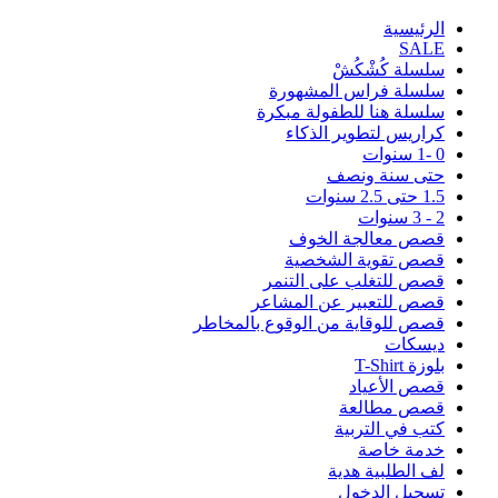
اﻟﺮﺋﻴﺴﻴﺔ
SALE
سلسلة كُشْكُشْ
سلسلة فراس المشهورة
سلسلة هنا للطفولة مبكرة
كراريس لتطوير الذكاء
0 -1 سنوات
حتى سنة ونصف
1.5 حتى 2.5 سنوات
2 - 3 سنوات
قصص معالجة الخوف
قصص تقوية الشخصية
قصص للتغلب على التنمر
قصص للتعبير عن المشاعر
قصص للوقاية من الوقوع بالمخاطر
ديسكات
بلوزة T-Shirt
قصص الأعياد
قصص مطالعة
كتب في التربية
خدمة خاصة
لف الطلبية هدية
تسجيل الدخول