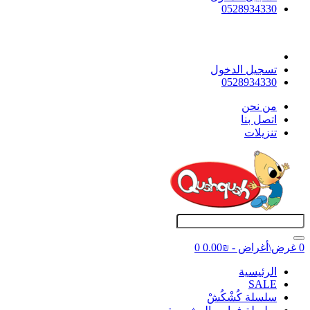
0528934330
تسجيل الدخول
0528934330
ﻣﻦ ﻧﺤﻦ
اتصل بنا
تنزيلات
0 غرض\أغراض - ₪0.00
0
اﻟﺮﺋﻴﺴﻴﺔ
SALE
سلسلة كُشْكُشْ