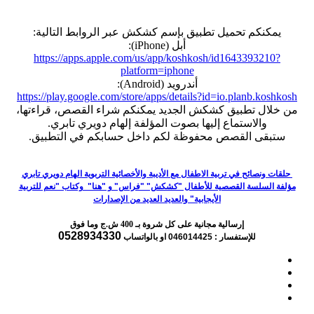
يمكنكم تحميل تطبيق بإسم كشكش عبر الروابط التالية:
أبل (iPhone):
https://apps.apple.com/us/app/koshkosh/id1643393210?
platform=iphone
أندرويد (Android):
https://play.google.com/store/apps/details?id=io.planb.koshkosh
من خلال تطبيق كشكش الجديد يمكنكم شراء القصص، قراءتها،
والاستماع إليها بصوت المؤلفة إلهام دويري تابري.
ستبقى القصص محفوظة لكم داخل حسابكم في التطبيق.
حلقات ونصائح في تربية الاطفال مع الأديبة والأخصائية التربوية الهام دويري تابري
مؤلفة السلسة القصصية للأطفال "كشكش" "فراس" و "هنا" وكتاب "نعم للتربية
الأيجابية" والعديد العديد من الإصدارات
إرسالية مجانية على كل شروة بـ 400 ش.ج وما فوق
0528934330
للإستفسار : 046014425
او بالواتساب