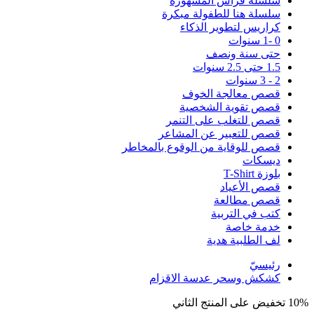
سلسلة فراس المشهورة
سلسلة هنا للطفولة مبكرة
كراريس لتطوير الذكاء
0 -1 سنوات
حتى سنة ونصف
1.5 حتى 2.5 سنوات
2 - 3 سنوات
قصص معالجة الخوف
قصص تقوية الشخصية
قصص للتغلب على التنمر
قصص للتعبير عن المشاعر
قصص للوقاية من الوقوع بالمخاطر
ديسكات
بلوزة T-Shirt
قصص الأعياد
قصص مطالعة
كتب في التربية
خدمة خاصة
لف الطلبية هدية
رئيسيّ
كشكش وسحر عدسة الاقزام
10% تخفيض على المنتج الثاني