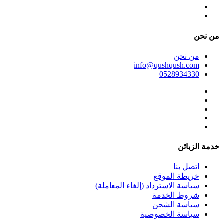
ﻣﻦ ﻧﺤﻦ
ﻣﻦ ﻧﺤﻦ
info@qushqush.com
0528934330
خدمة الزبائن
اتصل بنا
خريطة الموقع
سياسة الاسترداد (إلغاء المعاملة)
شروط الخدمة
سياسة الشحن
سياسة الخصوصية