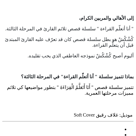
إلى الأهالي والمربين الكرام،
" أنا أتعلّم القراءة " سلسلة قصص تلائم القارئ في المرحلة الثالثة.
كُشْكُشْ هو بطل سلسلة قصص كان قد تعرّف عليه القارئ المبتدئ
قبل أن يتعلّم القراءة.
أليوم أصبح كُشْكُشْ نموذجه العاطفي الذي يحب تقليده.
بماذا تتميز سلسلة " أنا أتعلّم القراءة" في المرحلة الثالثة؟
تتميز سلسلة قصص " أَنَا أَتَعَلَّمُ الْقِرَاءَةَ " بتطور مواضيعها كي تلائم
مميزات مرحلتها العمرية.
موديل:
غلاف رقيق Soft Cover