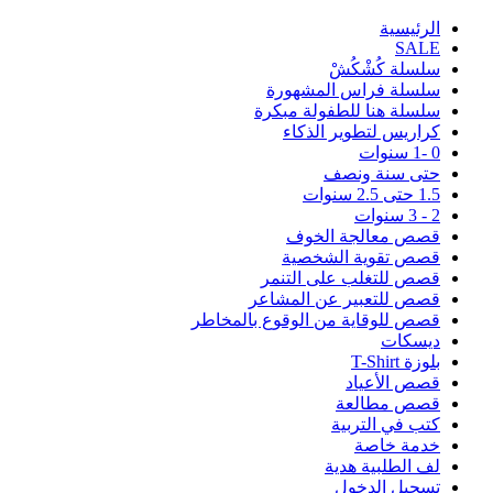
اﻟﺮﺋﻴﺴﻴﺔ
SALE
سلسلة كُشْكُشْ
سلسلة فراس المشهورة
سلسلة هنا للطفولة مبكرة
كراريس لتطوير الذكاء
0 -1 سنوات
حتى سنة ونصف
1.5 حتى 2.5 سنوات
2 - 3 سنوات
قصص معالجة الخوف
قصص تقوية الشخصية
قصص للتغلب على التنمر
قصص للتعبير عن المشاعر
قصص للوقاية من الوقوع بالمخاطر
ديسكات
بلوزة T-Shirt
قصص الأعياد
قصص مطالعة
كتب في التربية
خدمة خاصة
لف الطلبية هدية
تسجيل الدخول