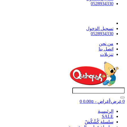
0528934330
تسجيل الدخول
0528934330
ﻣﻦ ﻧﺤﻦ
اتصل بنا
تنزيلات
0 غرض\أغراض - ₪0.00
0
اﻟﺮﺋﻴﺴﻴﺔ
SALE
سلسلة كُشْكُشْ