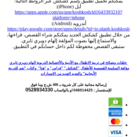
يمكنكم تحميل تطبيق بإسم كشكش عبر الروابط التالية:
أبل (iPhone):
https://apps.apple.com/us/app/koshkosh/id1643393210?
platform=iphone
أندرويد (Android):
https://play.google.com/store/apps/details?id=io.planb.koshkosh
من خلال تطبيق كشكش الجديد يمكنكم شراء القصص، قراءتها،
والاستماع إليها بصوت المؤلفة إلهام دويري تابري.
ستبقى القصص محفوظة لكم داخل حسابكم في التطبيق.
حلقات ونصائح في تربية الاطفال مع الأديبة والأخصائية التربوية الهام دويري تابري
مؤلفة السلسة القصصية للأطفال "كشكش" "فراس" و "هنا" وكتاب "نعم للتربية
الأيجابية" والعديد العديد من الإصدارات
إرسالية مجانية على كل شروة بـ 400 ش.ج وما فوق
0528934330
للإستفسار : 046014425
او بالواتساب