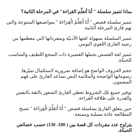
بماذا تتميز سلسلة " أنا أتعلّم القراءة" في المرحلة الثانية؟
تتميز سلسلة قصص " أَنَا أَتَعَلَّمُ الْقِرَاءَةَ " بمواضيعها المتنوعة والتي
تهم قارئ المرحلة الثانية.
تتميز السلسلة بسهولة لغتها الأدبيّة وبمفرداتها التي معظمها من
رصيد القارئ اللغوي اليومي.
تتميز لغة القصص بجملها القصيرة ذات السجع اللطيف والمناسب
للحبكة.
حجم الحروف الواضح هو إضافة ضرورية لاستكمال تميّزها.
رسوماتها الواضحة والملائمة النص تساعد القارئ على فهم
المضمون.
توفير جميع تلك الشروط تعطي القارئ الشعور بالثقة بالنفس
والقدرة على طلاقة القراءة.
حين يتعلق القارئ بسلسلة قصص " أَنَا أَتَعَلَّمُ الْقِرَاءَةَ " تصبح
المطالعة عادة مسلية وممتعة.
يتراوح عدد مفردات كل قصة بين ( 100- 130) حسب خصائص
الحبكة.