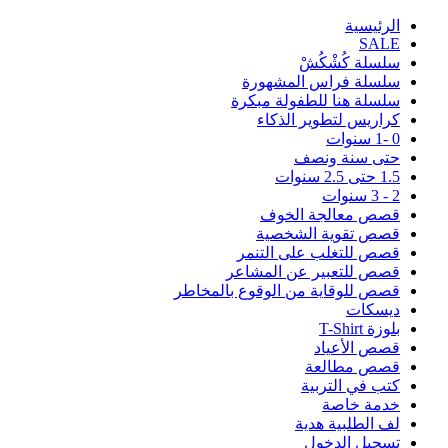
اﻟﺮﺋﻴﺴﻴﺔ
SALE
سلسلة كُشْكُشْ
سلسلة فراس المشهورة
سلسلة هنا للطفولة مبكرة
كراريس لتطوير الذكاء
0 -1 سنوات
حتى سنة ونصف
1.5 حتى 2.5 سنوات
2 - 3 سنوات
قصص معالجة الخوف
قصص تقوية الشخصية
قصص للتغلب على التنمر
قصص للتعبير عن المشاعر
قصص للوقاية من الوقوع بالمخاطر
ديسكات
بلوزة T-Shirt
قصص الأعياد
قصص مطالعة
كتب في التربية
خدمة خاصة
لف الطلبية هدية
تسجيل الدخول