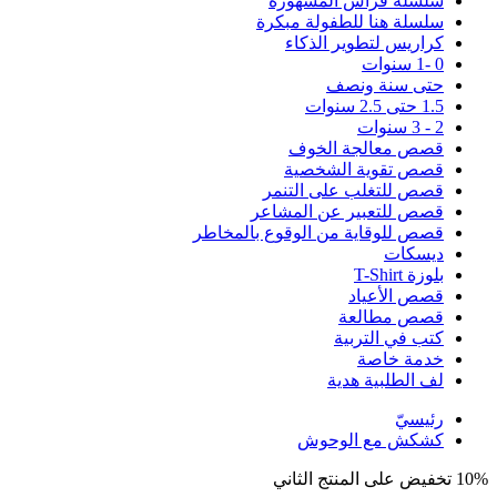
سلسلة فراس المشهورة
سلسلة هنا للطفولة مبكرة
كراريس لتطوير الذكاء
0 -1 سنوات
حتى سنة ونصف
1.5 حتى 2.5 سنوات
2 - 3 سنوات
قصص معالجة الخوف
قصص تقوية الشخصية
قصص للتغلب على التنمر
قصص للتعبير عن المشاعر
قصص للوقاية من الوقوع بالمخاطر
ديسكات
بلوزة T-Shirt
قصص الأعياد
قصص مطالعة
كتب في التربية
خدمة خاصة
لف الطلبية هدية
رئيسيّ
كشكش مع الوحوش
10% تخفيض على المنتج الثاني