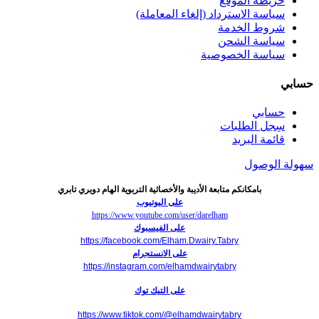
خريطة الموقع
سياسة الاسترداد (إلغاء المعاملة)
شروط الخدمة
سياسة الشحن
سياسة الخصوصية
حسابي
حسابي
سِجل الطلبات
قائمة البريد
سهولة الوصول
بامكانكم متابعة الأديبة والأخصائية التربوية الهام دويري تابري
على اليوتيوب
https://www.youtube.com/user/darelham
على الفيسبوك
https://facebook.com/Elham.Dwairy.Tabry
على الانستجرام
https://instagram.com/elhamdwairytabry
على التيك توك
https://www.tiktok.com/@elhamdwairytabry