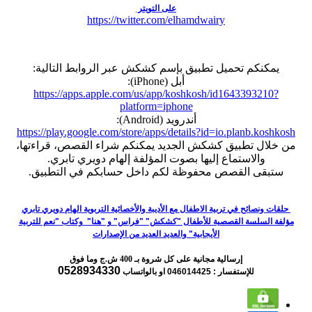
على التويتر
https://twitter.com/elhamdwairy
يمكنكم تحميل تطبيق بإسم كشكش عبر الروابط التالية:
أبل (iPhone):
https://apps.apple.com/us/app/koshkosh/id1643393210?
platform=iphone
أندرويد (Android):
https://play.google.com/store/apps/details?id=io.planb.koshkosh
من خلال تطبيق كشكش الجديد يمكنكم شراء القصص، قراءتها،
والاستماع إليها بصوت المؤلفة إلهام دويري تابري.
ستبقى القصص محفوظة لكم داخل حسابكم في التطبيق.
حلقات ونصائح في تربية الاطفال مع الأديبة والأخصائية التربوية الهام دويري تابري
مؤلفة السلسة القصصية للأطفال "كشكش" "فراس" و "هنا" وكتاب "نعم للتربية
الأيجابية" والعديد العديد من الإصدارات
إرسالية مجانية على كل شروة بـ 400 ش.ج وما فوق
0528934330
للإستفسار : 046014425
او بالواتساب