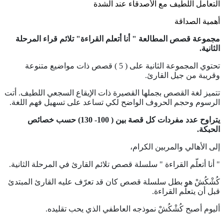
التعامل اللطيف مع الأصدقاء عند الشدة
أهمية الصداقة
مجموعة قصص المطالعة " أنا أتعلم القراءة" تلائم قراء المرحلة
الثانية.
تحتوي المجموعة الثانية على ( 5 ) قصص ذات مواضيع متنوعة
وقريبة من جيل القارئ.
تتميز لغة القصص بجملها القصيرة ذات الإيقاع السجعي اللطيف. أتت
الرسوم وحجم الحروف الواضح لكي تساعد على تسهيل فهم اللغة.
يتراوح عدد مفردات كل قصة بين ( 100- 130) حسب خصائص
الحبكة.
إلى الأهالي والمربين الكرام،
" أنا أتعلّم القراءة " سلسلة قصص تلائم القارئ في المرحلة الثانية.
كُشْكُشْ هو بطل سلسلة قصص كان قد تعرّف عليه القارئ المبتدئ
قبل أن يتعلّم القراءة.
أليوم أصبح كُشْكُشْ نموذجه العاطفي الذي يحب تقليده.