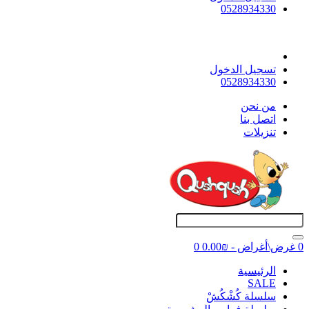
0528934330
تسجيل الدخول
0528934330
ﻣﻦ ﻧﺤﻦ
اتصل بنا
تنزيلات
0 غرض\أغراض - ₪0.00
0
اﻟﺮﺋﻴﺴﻴﺔ
SALE
سلسلة كُشْكُشْ