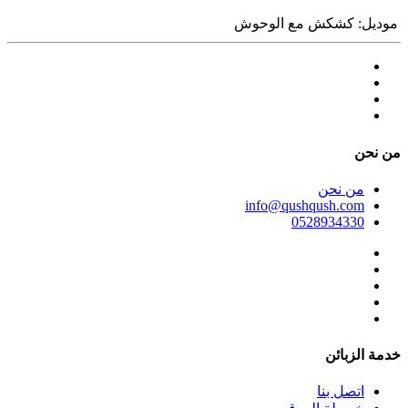
موديل:
كشكش مع الوحوش
ﻣﻦ ﻧﺤﻦ
ﻣﻦ ﻧﺤﻦ
info@qushqush.com
0528934330
خدمة الزبائن
اتصل بنا