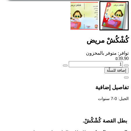
كُشْكُشْ مريض
توافر: متوفر بالمخزون
₪39.90
إضافة للسلّة
تفاصيل إضافية
الجيل: 0-7 سنوات
بطل القصة كُشْكُشْ.