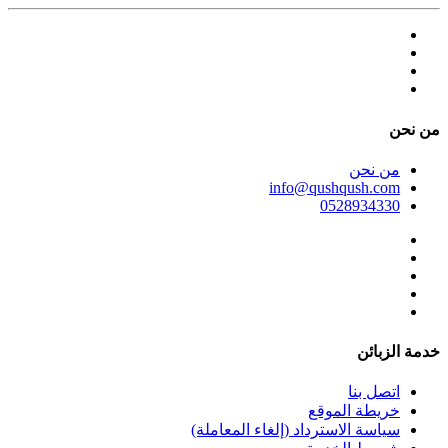
ﻣﻦ ﻧﺤﻦ
ﻣﻦ ﻧﺤﻦ
info@qushqush.com
0528934330
خدمة الزبائن
اتصل بنا
خريطة الموقع
سياسة الاسترداد (إلغاء المعاملة)