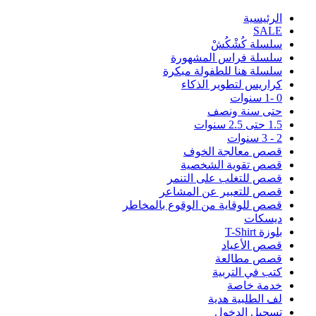
اﻟﺮﺋﻴﺴﻴﺔ
SALE
سلسلة كُشْكُشْ
سلسلة فراس المشهورة
سلسلة هنا للطفولة مبكرة
كراريس لتطوير الذكاء
0 -1 سنوات
حتى سنة ونصف
1.5 حتى 2.5 سنوات
2 - 3 سنوات
قصص معالجة الخوف
قصص تقوية الشخصية
قصص للتغلب على التنمر
قصص للتعبير عن المشاعر
قصص للوقاية من الوقوع بالمخاطر
ديسكات
بلوزة T-Shirt
قصص الأعياد
قصص مطالعة
كتب في التربية
خدمة خاصة
لف الطلبية هدية
تسجيل الدخول