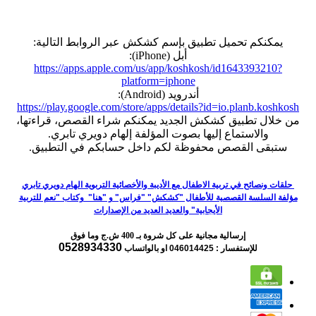
يمكنكم تحميل تطبيق بإسم كشكش عبر الروابط التالية:
أبل (iPhone):
https://apps.apple.com/us/app/koshkosh/id1643393210?
platform=iphone
أندرويد (Android):
https://play.google.com/store/apps/details?id=io.planb.koshkosh
من خلال تطبيق كشكش الجديد يمكنكم شراء القصص، قراءتها،
والاستماع إليها بصوت المؤلفة إلهام دويري تابري.
ستبقى القصص محفوظة لكم داخل حسابكم في التطبيق.
حلقات ونصائح في تربية الاطفال مع الأديبة والأخصائية التربوية الهام دويري تابري
مؤلفة السلسة القصصية للأطفال "كشكش" "فراس" و "هنا" وكتاب "نعم للتربية
الأيجابية" والعديد العديد من الإصدارات
إرسالية مجانية على كل شروة بـ 400 ش.ج وما فوق
0528934330
للإستفسار : 046014425
او بالواتساب