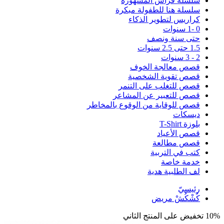
سلسلة فراس المشهورة
سلسلة هنا للطفولة مبكرة
كراريس لتطوير الذكاء
0 -1 سنوات
حتى سنة ونصف
1.5 حتى 2.5 سنوات
2 - 3 سنوات
قصص معالجة الخوف
قصص تقوية الشخصية
قصص للتغلب على التنمر
قصص للتعبير عن المشاعر
قصص للوقاية من الوقوع بالمخاطر
ديسكات
بلوزة T-Shirt
قصص الأعياد
قصص مطالعة
كتب في التربية
خدمة خاصة
لف الطلبية هدية
رئيسيّ
كُشْكُشْ مريض
10% تخفيض على المنتج الثاني