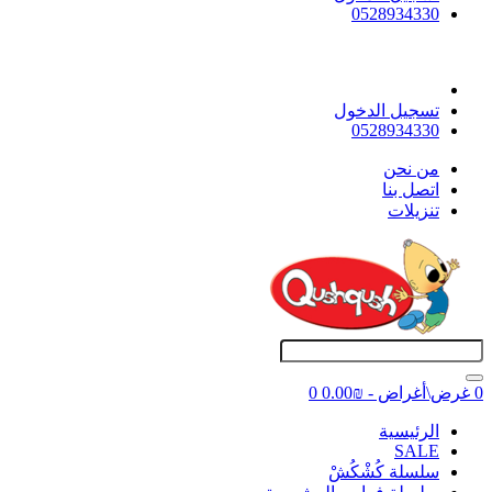
0528934330
تسجيل الدخول
0528934330
ﻣﻦ ﻧﺤﻦ
اتصل بنا
تنزيلات
0 غرض\أغراض - ₪0.00
0
اﻟﺮﺋﻴﺴﻴﺔ
SALE
سلسلة كُشْكُشْ