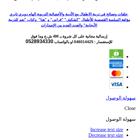
حلقات ونصائح في تربية الاطفال مع الأديبة والأخصائية التربوية الهام دويري تابري
مؤلفة السلسة القصصية للأطفال "كشكش" "فراس" و "هنا" وكتاب "نعم للتربية
الأيجابية" والعديد العديد من الإصدارات
إرسالية مجانية على كل شروة بـ 400 ش.ج وما فوق
0528934330
للإستفسار : 046014425
او بالواتساب
سهولة الوصول
Close
سهولة الوصول
Increase text size
Decrease text size