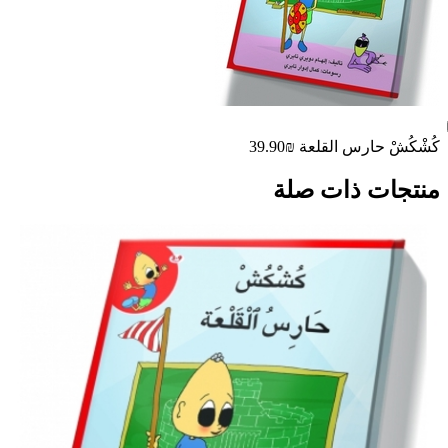
كُشْكُشْ حارس القلعة
₪39.90
منتجات ذات صلة