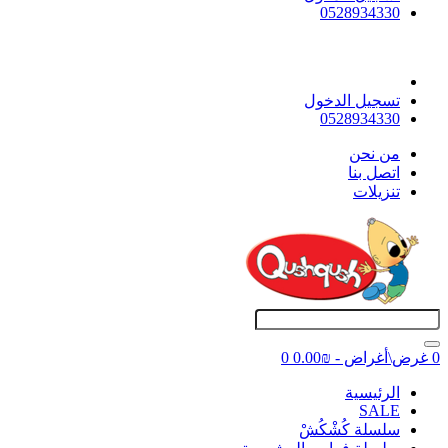
0528934330
تسجيل الدخول
0528934330
ﻣﻦ ﻧﺤﻦ
اتصل بنا
تنزيلات
0 غرض\أغراض - ₪0.00
0
اﻟﺮﺋﻴﺴﻴﺔ
SALE
سلسلة كُشْكُشْ