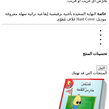
تحرّش أي غريب أو قريب.
خاتمة
النهاية السعيدة بأغنية ترقيصية إيقاعية تراثية سهلة معروفة
موديل:
Hard Cover غلاف مُقوّى
تحسينات المنتج
اكمل
المنتجات التي قد تهمك