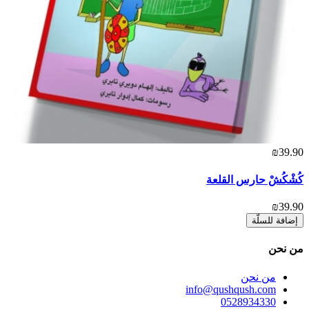
₪39.90
كُشْكُشْ حارس القلعة
₪39.90
إضافة للسلّة
ﻣﻦ ﻧﺤﻦ
ﻣﻦ ﻧﺤﻦ
info@qushqush.com
0528934330