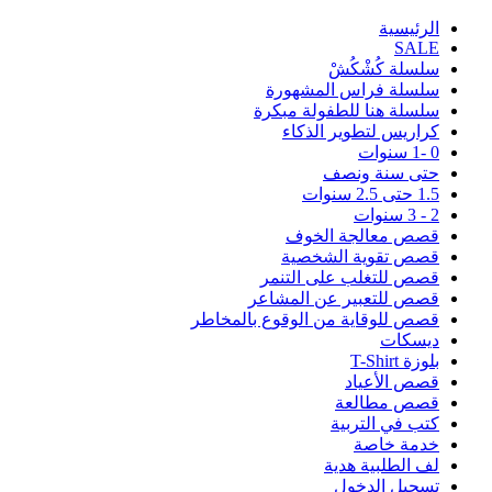
اﻟﺮﺋﻴﺴﻴﺔ
SALE
سلسلة كُشْكُشْ
سلسلة فراس المشهورة
سلسلة هنا للطفولة مبكرة
كراريس لتطوير الذكاء
0 -1 سنوات
حتى سنة ونصف
1.5 حتى 2.5 سنوات
2 - 3 سنوات
قصص معالجة الخوف
قصص تقوية الشخصية
قصص للتغلب على التنمر
قصص للتعبير عن المشاعر
قصص للوقاية من الوقوع بالمخاطر
ديسكات
بلوزة T-Shirt
قصص الأعياد
قصص مطالعة
كتب في التربية
خدمة خاصة
لف الطلبية هدية
تسجيل الدخول