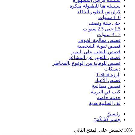
سلسلة فراس المشهورة
سلسلة هنا للطفولة مبكرة
كراريس لتطوير الذكاء
0 -1 سنوات
حتى سنة ونصف
1.5 حتى 2.5 سنوات
2 - 3 سنوات
قصص معالجة الخوف
قصص تقوية الشخصية
قصص للتغلب على التنمر
قصص للتعبير عن المشاعر
قصص للوقاية من الوقوع بالمخاطر
ديسكات
بلوزة T-Shirt
قصص الأعياد
قصص مطالعة
كتب في التربية
خدمة خاصة
لف الطلبية هدية
رئيسيّ
جسم كُشْكُشْ
10% تخفيض على المنتج الثاني