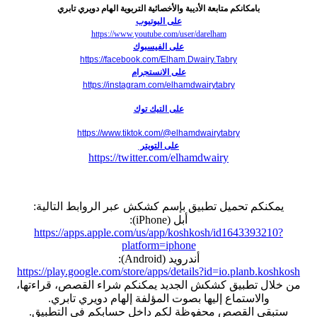
بامكانكم متابعة الأديبة والأخصائية التربوية الهام دويري تابري
على اليوتيوب
https://www.youtube.com/user/darelham
على الفيسبوك
https://facebook.com/Elham.Dwairy.Tabry
على الانستجرام
https://instagram.com/elhamdwairytabry
على التيك توك
https://www.tiktok.com/@elhamdwairytabry
على التويتر
https://twitter.com/elhamdwairy
يمكنكم تحميل تطبيق بإسم كشكش عبر الروابط التالية:
أبل (iPhone):
https://apps.apple.com/us/app/koshkosh/id1643393210?
platform=iphone
أندرويد (Android):
https://play.google.com/store/apps/details?id=io.planb.koshkosh
من خلال تطبيق كشكش الجديد يمكنكم شراء القصص، قراءتها،
والاستماع إليها بصوت المؤلفة إلهام دويري تابري.
ستبقى القصص محفوظة لكم داخل حسابكم في التطبيق.